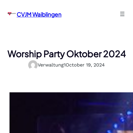
Skip
to
CVJM Waiblingen
content
Worship Party Oktober 2024
Verwaltung1
October 19, 2024