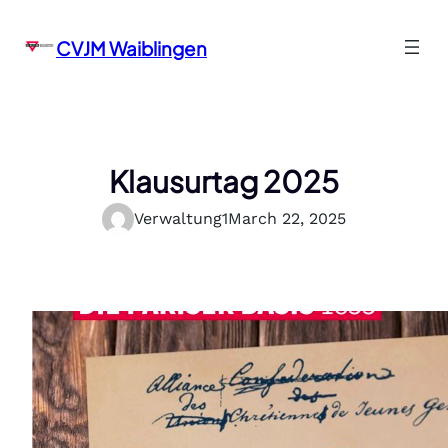
Skip
to
CVJM Waiblingen
content
Klausurtag 2025
Verwaltung1
March 22, 2025